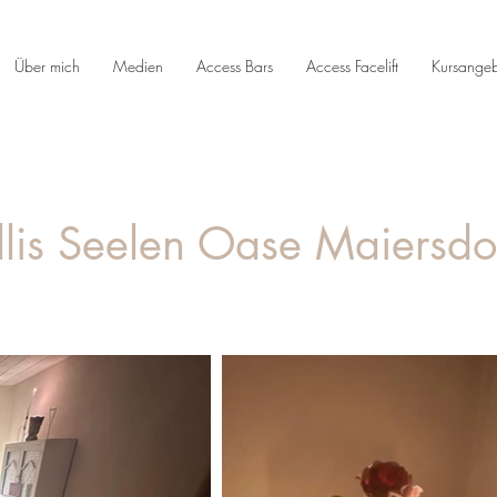
Über mich
Medien
Access Bars
Access Facelift
Kursange
llis Seelen Oase Maiersdo